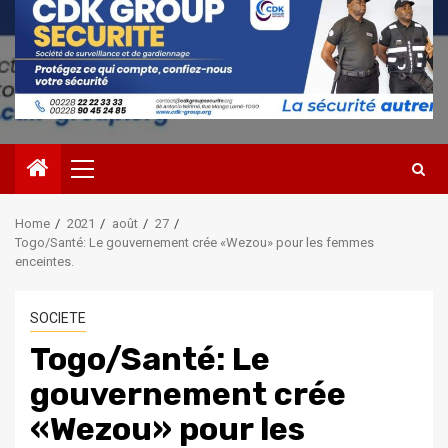
Primary
Menu
Home
2021
août
27
Togo/Santé: Le gouvernement crée «Wezou» pour les femmes
enceintes.
SOCIETE
Togo/Santé: Le
gouvernement crée
«Wezou» pour les