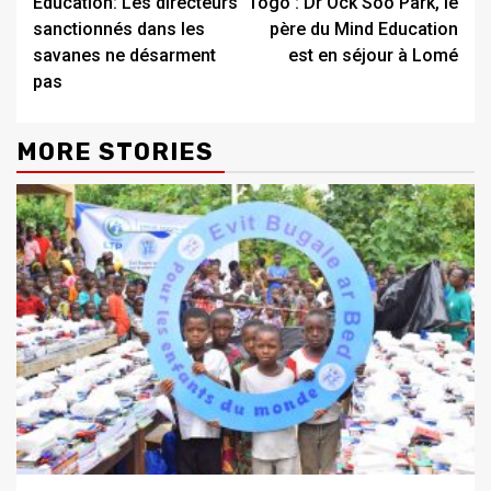
Education: Les directeurs
Togo : Dr Ock Soo Park, le
Reading
sanctionnés dans les
père du Mind Education
savanes ne désarment
est en séjour à Lomé
pas
MORE STORIES