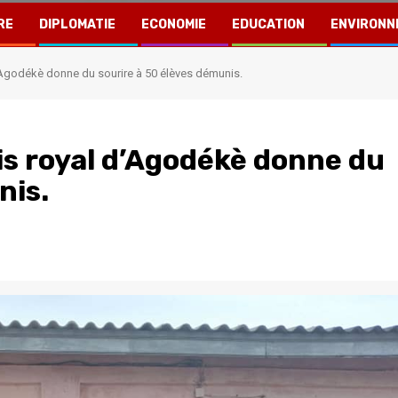
RE
DIPLOMATIE
ECONOMIE
EDUCATION
ENVIRONN
’Agodékè donne du sourire à 50 élèves démunis.
is royal d’Agodékè donne du
nis.