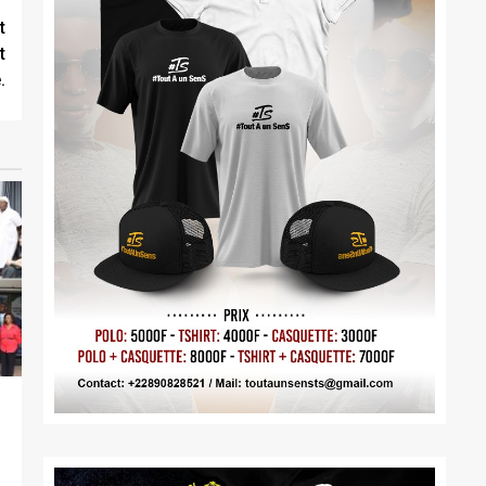
t
t
.
,