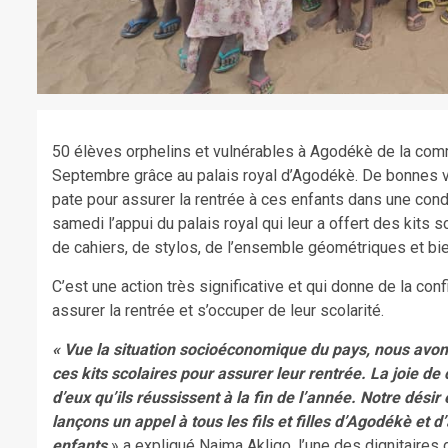
50 élèves orphelins et vulnérables à Agodékè de la comm
Septembre grâce au palais royal d’Agodékè. De bonnes vol
pate pour assurer la rentrée à ces enfants dans une condi
samedi l’appui du palais royal qui leur a offert des kits 
de cahiers, de stylos, de l’ensemble géométriques et bie
C’est une action très significative et qui donne de la con
assurer la rentrée et s’occuper de leur scolarité.
« Vue la situation socioéconomique du pays, nous avon
ces kits scolaires pour assurer leur rentrée. La joie de
d’eux qu’ils réussissent à la fin de l’année. Notre désir
lançons un appel à tous les fils et filles d’Agodékè et
enfants
» a expliqué Naima Akligo, l’une des dignitaires d