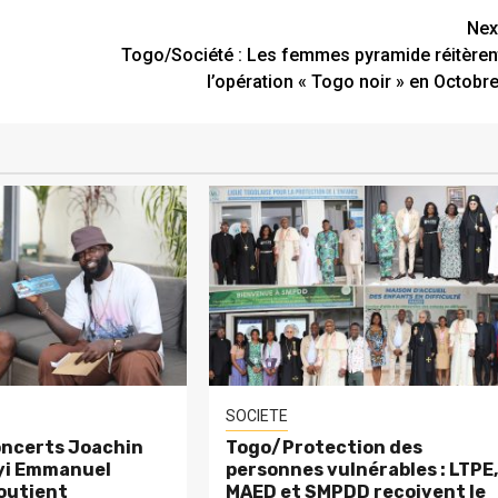
Nex
Togo/Société : Les femmes pyramide réitèren
l’opération « Togo noir » en Octobre
SOCIETE
ncerts Joachin
Togo/Protection des
eyi Emmanuel
personnes vulnérables : LTPE
outient
MAED et SMPDD reçoivent le