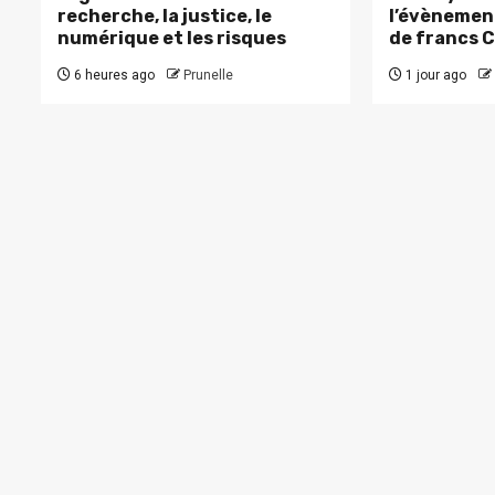
recherche, la justice, le
l’évènement
numérique et les risques
de francs 
6 heures ago
Prunelle
1 jour ago