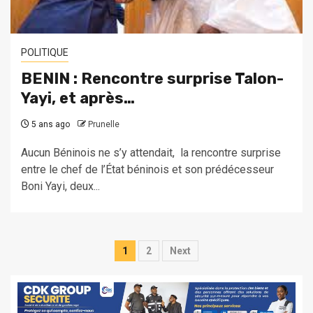
POLITIQUE
BENIN : Rencontre surprise Talon-
Yayi, et après…
5 ans ago
Prunelle
Aucun Béninois ne s’y attendait, la rencontre surprise
entre le chef de l’État béninois et son prédécesseur
Boni Yayi, deux...
Pagination
1
2
Next
des
publications