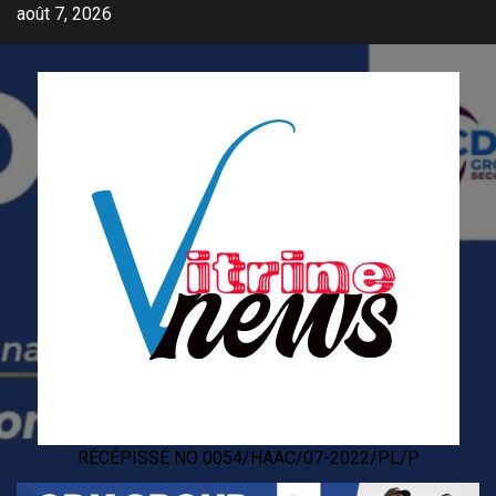
Skip
août 7, 2026
to
content
RÉCÉPISSÉ NO 0054/HAAC/07-2022/PL/P