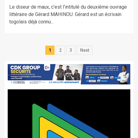
Le diseur de maux, c’est l’intitulé du deuxième ouvrage
littéraire de Gérard MAHINOU. Gérard est un écrivain
togolais déjà connu...
Pagination
1
2
3
Next
des
publications