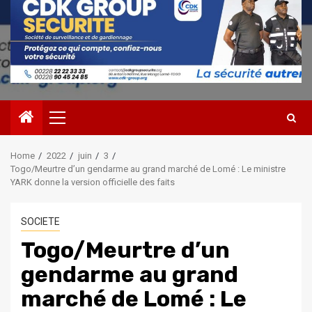
Primary
Menu
Home
2022
juin
3
Togo/Meurtre d’un gendarme au grand marché de Lomé : Le ministre
YARK donne la version officielle des faits
SOCIETE
Togo/Meurtre d’un
gendarme au grand
marché de Lomé : Le