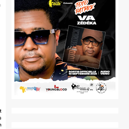
s
t
s
n