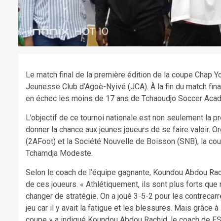
Le match final de la première édition de la coupe Chap You
Jeunesse Club d’Agoè-Nyivé (JCA). À la fin du match fin
en échec les moins de 17 ans de Tchaoudjo Soccer Aca
L’objectif de ce tournoi nationale est non seulement la
donner la chance aux jeunes joueurs de se faire valoir. 
(2AFoot) et la Société Nouvelle de Boisson (SNB), la co
Tchamdja Modeste.
Selon le coach de l’équipe gagnante, Koundou Abdou Rachi
de ces joueurs. « Athlétiquement, ils sont plus forts que
changer de stratégie. On a joué 3-5-2 pour les contrecarr
jeu car il y avait la fatigue et les blessures. Mais grâce 
coupe » a indiqué Koundou Abdou Rachid, le coach de FS