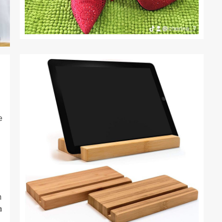
e
n
a