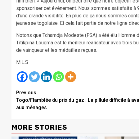
finit bien. « Aujourd’hui, on peut dire que notre objectif 
sponsoriser cet événement. Nous sommes satisfaits à 99%.
d’une grande visibilité. En plus de ça nous sommes conte
jeunesse togolaise. Et cela fait partie de notre ligne dire
Notons que Tchamdja Modeste (FSA) a été élu Homme du 
Titikpina Lougma est le meilleur réalisateur avec trois 
de vainqueur et les médailles reçues.
M.L.S
Continue
Previous
Togo/Flamblée du prix du gaz : La pillule difficile à ava
Reading
aux ménages
MORE STORIES