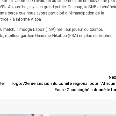
est atteint. Comme je l’avais dit au lancement, on ne pouvait ne pas
 Aujourd’hui, il y a un grand public. Du coup, la SNB a bénéfici
nts parce que nous avons participé à l’émancipation de la
ctrice » a informé Alaba.
match, Timsoga Espoir (TSA) meilleur joueur du tournoi,
buts, meilleur gardien Gandime Nikabou (FSA) en plus du trophée
Nex
ler
Togo/72eme session du comité régional pour l’Afrique 
Faure Gnassingbé a donné le to