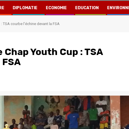
RE
DIPLOMATIE
ECONOMIE
EDUCATION
ENVIRONN
: TSA courbe l’échine devant la FSA
e Chap Youth Cup : TSA
a FSA