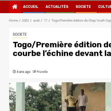
ACCUEIL
ACTUALITÉS
SOCIETE
CULTU
Home
2022
août
17
Togo/Première édition de Chap Youth Cup 
SOCIETE
Togo/Première édition d
courbe l’échine devant l
4 ans ago
Prunelle