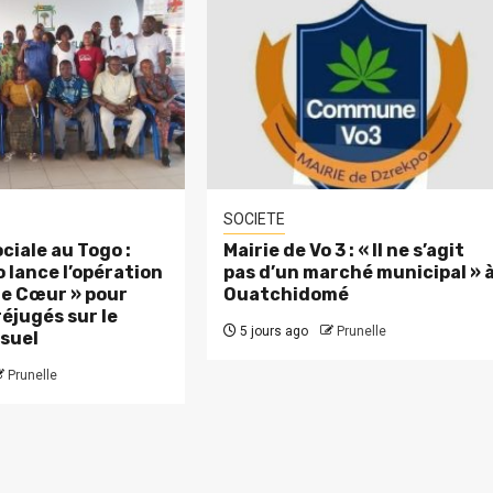
SOCIETE
ciale au Togo :
Mairie de Vo 3 : « Il ne s’agit
 lance l’opération
pas d’un marché municipal » 
 le Cœur » pour
Ouatchidomé
réjugés sur le
5 jours ago
Prunelle
suel
Prunelle