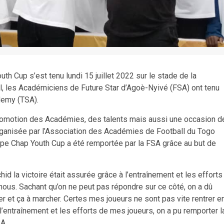
th Cup s’est tenu lundi 15 juillet 2022 sur le stade de la
al, les Académiciens de Future Star d’Agoè-Nyivé (FSA) ont tenu
demy (TSA).
 promotion des Académies, des talents mais aussi une occasion d
Organisée par l’Association des Académies de Football du Togo
upe Chap Youth Cup a été remportée par la FSA grâce au but de
d la victoire était assurée grâce à l’entraînement et les efforts
 nous. Sachant qu’on ne peut pas répondre sur ce côté, on a dû
er et ça à marcher. Certes mes joueurs ne sont pas vite rentrer e
à l’entraînement et les efforts de mes joueurs, on a pu remporter l
A.