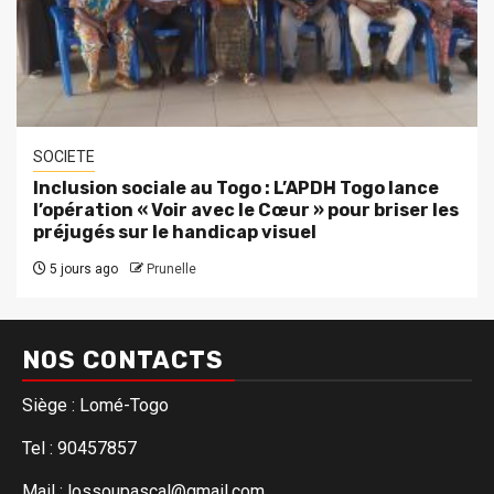
SOCIETE
Inclusion sociale au Togo : L’APDH Togo lance
l’opération « Voir avec le Cœur » pour briser les
préjugés sur le handicap visuel
5 jours ago
Prunelle
NOS CONTACTS
Siège : Lomé-Togo
Tel : 90457857
Mail : lossoupascal@gmail.com