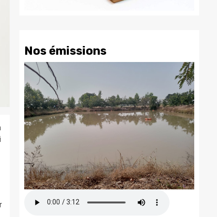
Nos émissions
à
i
r