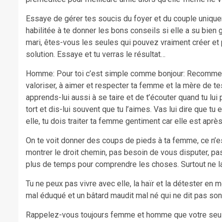
Essaye de gérer tes soucis du foyer et du couple unique
habilitée à te donner les bons conseils si elle a su bien ga
mari, êtes-vous les seules qui pouvez vraiment créer et 
solution. Essaye et tu verras le résultat…
Homme: Pour toi c’est simple comme bonjour: Recommenc
valoriser, à aimer et respecter ta femme et la mère de tes 
apprends-lui aussi à se taire et de t’écouter quand tu lu
tort et dis-lui souvent que tu l’aimes. Vas lui dire que tu 
elle, tu dois traiter ta femme gentiment car elle est après
On te voit donner des coups de pieds à ta femme, ce n’est
montrer le droit chemin, pas besoin de vous disputer, p
plus de temps pour comprendre les choses. Surtout ne lai
Tu ne peux pas vivre avec elle, la haïr et la détester en 
mal éduqué et un bâtard maudit mal né qui ne dit pas s
Rappelez-vous toujours femme et homme que votre seule, 