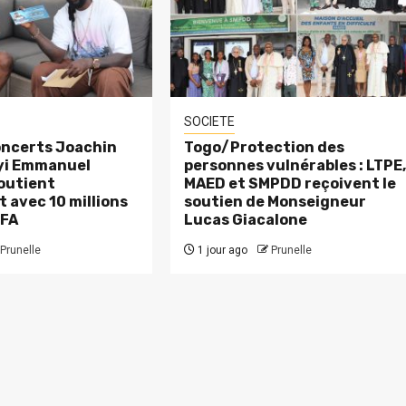
SOCIETE
ncerts Joachin
Togo/Protection des
eyi Emmanuel
personnes vulnérables : LTPE
outient
MAED et SMPDD reçoivent le
 avec 10 millions
soutien de Monseigneur
CFA
Lucas Giacalone
Prunelle
1 jour ago
Prunelle