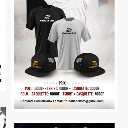
t
s
t