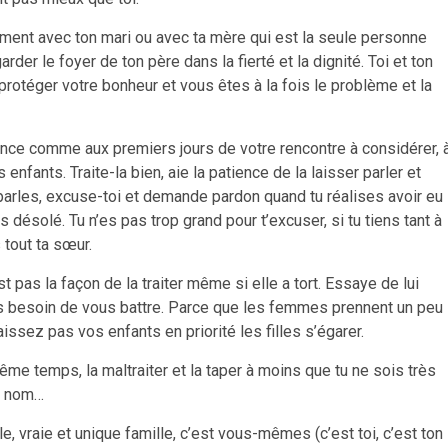
ment avec ton mari ou avec ta mère qui est la seule personne
rder le foyer de ton père dans la fierté et la dignité. Toi et ton
protéger votre bonheur et vous êtes à la fois le problème et la
e comme aux premiers jours de votre rencontre à considérer, 
enfants. Traite-la bien, aie la patience de la laisser parler et
i parles, excuse-toi et demande pardon quand tu réalises avoir eu
es désolé. Tu n’es pas trop grand pour t’excuser, si tu tiens tant à
 tout ta sœur.
 pas la façon de la traiter même si elle a tort. Essaye de lui
as besoin de vous battre. Parce que les femmes prennent un peu
ssez pas vos enfants en priorité les filles s’égarer.
même temps, la maltraiter et la taper à moins que tu ne sois très
on nom…
vraie et unique famille, c’est vous-mêmes (c’est toi, c’est ton