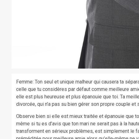
Femme: Ton seul et unique malheur qui causera ta séparat
celle que tu considères par défaut comme meilleure amie
elle est plus heureuse et plus épanouie que toi. Ta meill
divorcée, qui n’a pas su bien gérer son propre couple et s
Observe bien si elle est mieux traitée et épanouie que to
même si tu es d’avis que ton mari ne serait pas à la haut
transforment en sérieux problèmes, est simplement le fai
préméditée pour meilleure amie alors qu’elle-même ne vi