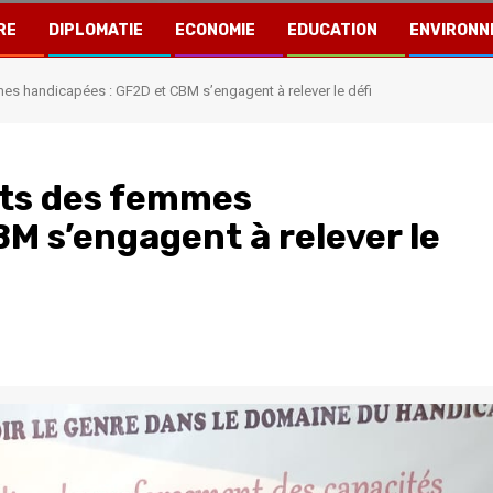
RE
DIPLOMATIE
ECONOMIE
EDUCATION
ENVIRONN
s handicapées : GF2D et CBM s’engagent à relever le défi
its des femmes
M s’engagent à relever le