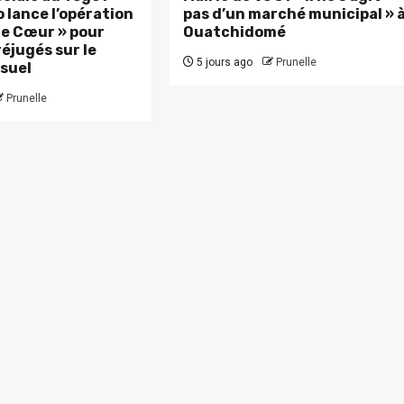
 lance l’opération
pas d’un marché municipal » 
 le Cœur » pour
Ouatchidomé
réjugés sur le
5 jours ago
Prunelle
suel
Prunelle