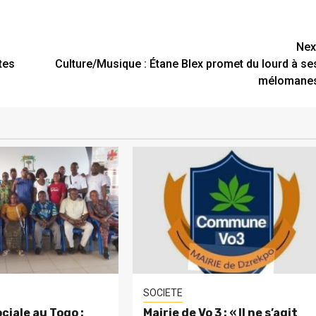
Nex
tes
Culture/Musique : Étane Blex promet du lourd à se
mélomane
SOCIETE
ciale au Togo :
Mairie de Vo 3 : « Il ne s’agit