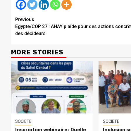
Continue
Previous
Egypte/COP 27 : AHAY plaide pour des actions concrè
Reading
des décideurs
MORE STORIES
SOCIETE
SOCIETE
Inscription webinaire : Quelle
Inclusion so