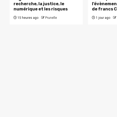
recherche, la justice, le
l’évènement
numérique et les risques
de francs 
15 heures ago
Prunelle
1 jour ago