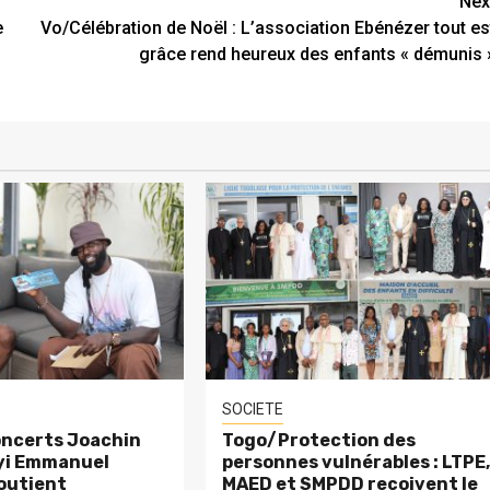
Nex
e
Vo/Célébration de Noël : L’association Ebénézer tout es
grâce rend heureux des enfants « démunis 
SOCIETE
ncerts Joachin
Togo/Protection des
eyi Emmanuel
personnes vulnérables : LTPE
outient
MAED et SMPDD reçoivent le