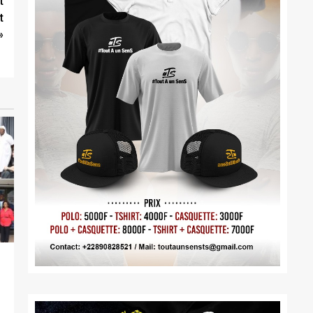
t
t
»
,