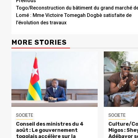
Continue
Previous
Togo/Reconstruction du bâtiment du grand marché d
Reading
Lomé : Mme Victoire Tomegah Dogbè satisfaite de
l’évolution des travaux
MORE STORIES
SOCIETE
SOCIETE
Conseil des ministres du 4
Culture/Co
août : Le gouvernement
Migos : Sh
togolais accélère sur la
Adébayor s