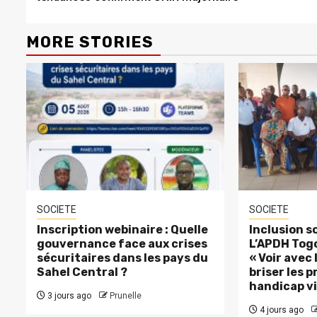
MORE STORIES
SOCIETE
SOCIETE
Inscription webinaire : Quelle
Inclusion so
gouvernance face aux crises
L’APDH Togo
sécuritaires dans les pays du
« Voir avec
Sahel Central ?
briser les p
handicap vi
3 jours ago
Prunelle
4 jours ago