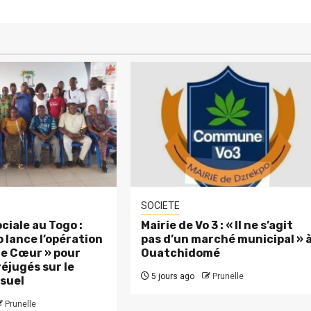
SOCIETE
ciale au Togo :
Mairie de Vo 3 : « Il ne s’agit
 lance l’opération
pas d’un marché municipal » 
 le Cœur » pour
Ouatchidomé
réjugés sur le
5 jours ago
Prunelle
suel
Prunelle