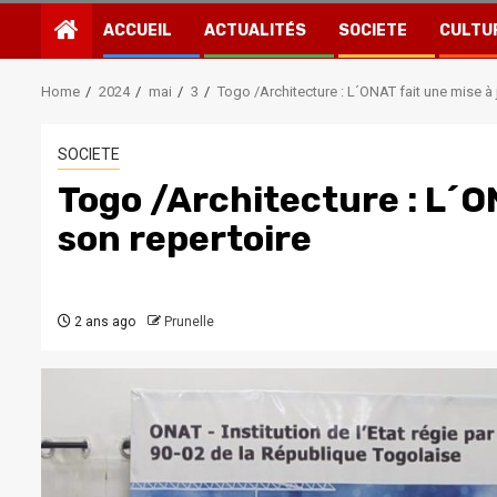
ACCUEIL
ACTUALITÉS
SOCIETE
CULTU
Home
2024
mai
3
Togo /Architecture : L´ONAT fait une mise à 
SOCIETE
Togo /Architecture : L´ON
son repertoire
2 ans ago
Prunelle