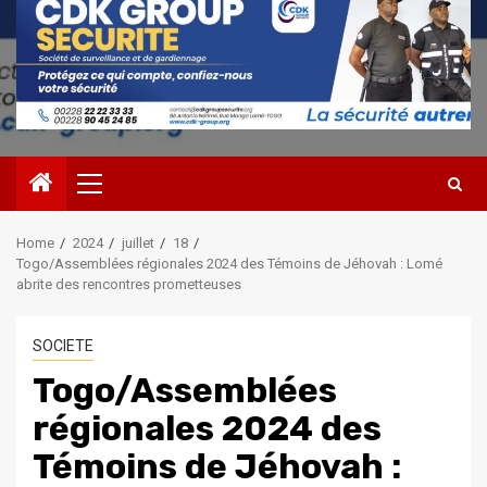
Primary
Menu
Home
2024
juillet
18
Togo/Assemblées régionales 2024 des Témoins de Jéhovah : Lomé
abrite des rencontres prometteuses
SOCIETE
Togo/Assemblées
régionales 2024 des
Témoins de Jéhovah :