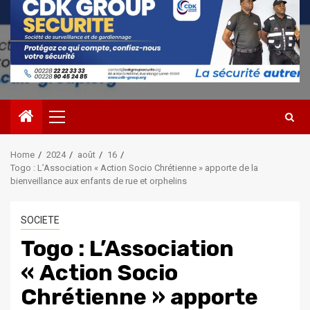
Primary
Menu
Home
2024
août
16
Togo : L’Association « Action Socio Chrétienne » apporte de la
bienveillance aux enfants de rue et orphelins
SOCIETE
Togo : L’Association
« Action Socio
Chrétienne » apporte