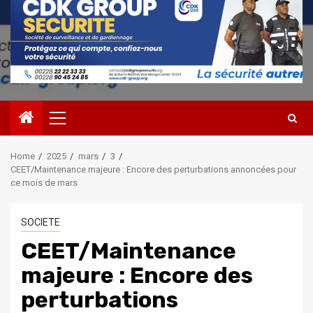
Primary
Menu
Home
2025
mars
3
CEET/Maintenance majeure : Encore des perturbations annoncées pour
ce mois de mars
SOCIETE
CEET/Maintenance
majeure : Encore des
perturbations