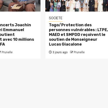
SOCIETE
ncerts Joachin
Togo/Protection des
eyi Emmanuel
personnes vulnérables : LTPE
outient
MAED et SMPDD reçoivent le
 avec 10 millions
soutien de Monseigneur
CFA
Lucas Giacalone
Prunelle
3 jours ago
Prunelle