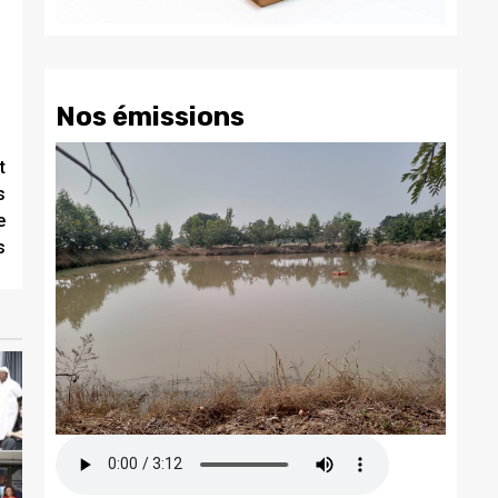
Nos émissions
t
s
e
s