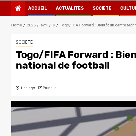
ACCUEIL
ACTUALITÉS
SOCIETE
CULTU
Home
2025
avril
9
Togo/FIFA Forward : Bientôt un centre techn
SOCIETE
Togo/FIFA Forward : Bie
national de football
1 an ago
Prunelle