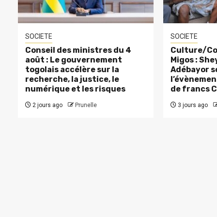
SOCIETE
SOCIETE
Conseil des ministres du 4
Culture/Co
août : Le gouvernement
Migos : Sh
togolais accélère sur la
Adébayor s
recherche, la justice, le
l’évènement
numérique et les risques
de francs 
2 jours ago
Prunelle
3 jours ago