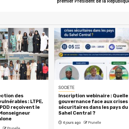
premier Président de la Républiqu
SOCIETE
ction des
Inscription webinaire : Quelle
ulnérables : LTPE,
gouvernance face aux crises
PDD reçoivent le
sécuritaires dans les pays du
 Monseigneur
Sahel Central ?
alone
4 jours ago
Prunelle
Prunelle