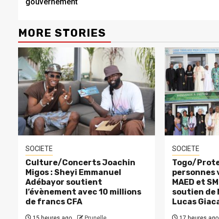
gouvernement
MORE STORIES
SOCIETE
SOCIETE
Culture/Concerts Joachin
Togo/Prote
Migos : Sheyi Emmanuel
personnes v
Adébayor soutient
MAED et SM
l’évènement avec 10 millions
soutien de
de francs CFA
Lucas Giac
15 heures ago
Prunelle
17 heures ago