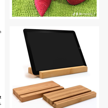
a
t
,