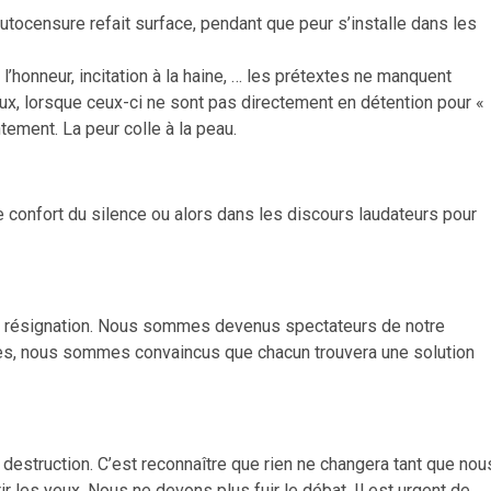
autocensure refait surface, pendant que peur s’installe dans les
à l’honneur, incitation à la haine, … les prétextes ne manquent
naux, lorsque ceux-ci ne sont pas directement en détention pour «
tement. La peur colle à la peau.
 confort du silence ou alors dans les discours laudateurs pour
otre résignation. Nous sommes devenus spectateurs de notre
stes, nous sommes convaincus que chacun trouvera une solution
e destruction. C’est reconnaître que rien ne changera tant que nou
ir les yeux. Nous ne devons plus fuir le débat. Il est urgent de