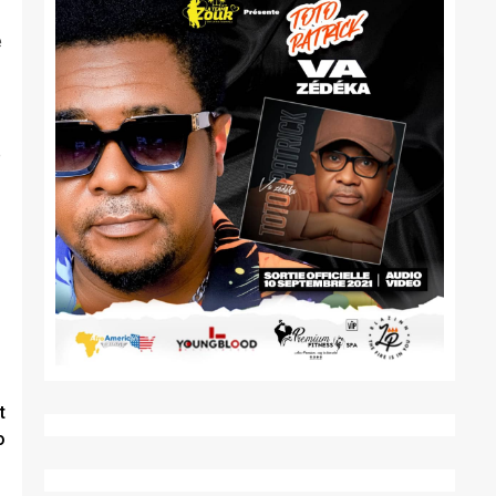
e
e
t
o