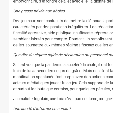
embryonnaire, s’effondre déjà, et avec elle, la dignité de 
Une presse privée aux aboies
Des journaux sont contraints de mettre la clé sous la po
caractérisés par des parutions irrégulières. Les rédactio
fiscalité agressive, aide publique insuffisante, répressi
semblent laissés pour compte. Pourtant, ils remplissent un
de les soumettre aux mêmes régimes fiscaux que les en
Que dire du régime rigide de déclaration du personnel mé
S’il est vrai que la pandémie a accéléré la chute, il est to
train de lui asséner les coups de grâce. Mais rien n’est ta
mobilisation spontanée font corps avec des actions concer
acteurs médiatiques jouent franc-jeu. Cela suppose de la
et surtout les buts que certains, pour quelques pécules,
Journaliste togolais, une fois n’est pas coutume, indigne-
Une liberté d’informer en sursis ?