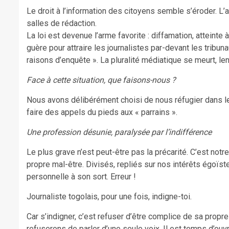
Le droit à l’information des citoyens semble s’éroder. L’
salles de rédaction.
La loi est devenue l’arme favorite : diffamation, atteinte 
guère pour attraire les journalistes par-devant les tribu
raisons d’enquête ». La pluralité médiatique se meurt, len
Face à cette situation, que faisons-nous ?
Nous avons délibérément choisi de nous réfugier dans le
faire des appels du pieds aux « parrains ».
Une profession désunie, paralysée par l’indifférence
Le plus grave n’est peut-être pas la précarité. C’est n
propre mal-être. Divisés, repliés sur nos intérêts égoï
personnelle à son sort. Erreur !
Journaliste togolais, pour une fois, indigne-toi.
Car s’indigner, c’est refuser d’être complice de sa propr
refuserons de parler d’une seule voix. Il est temps d’ouvr