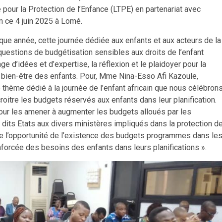
 pour la Protection de l’Enfance (LTPE) en partenariat avec
lan ce 4 juin 2025 à Lomé.
ue année, cette journée dédiée aux enfants et aux acteurs de la
s questions de budgétisation sensibles aux droits de l’enfant
 d’idées et d’expertise, la réflexion et le plaidoyer pour la
du bien-être des enfants. Pour, Mme Nina-Esso Afi Kazoule,
 thème dédié à la journée de l’enfant africain que nous célébron
oitre les budgets réservés aux enfants dans leur planification.
pour les amener à augmenter les budgets alloués par les
dits Etats aux divers ministères impliqués dans la protection d
de l’opportunité de l’existence des budgets programmes dans le
nforcée des besoins des enfants dans leurs planifications ».