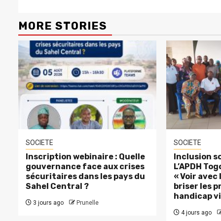
MORE STORIES
SOCIETE
SOCIETE
Inscription webinaire : Quelle
Inclusion so
gouvernance face aux crises
L’APDH Togo
sécuritaires dans les pays du
« Voir avec
Sahel Central ?
briser les p
handicap vi
3 jours ago
Prunelle
4 jours ago