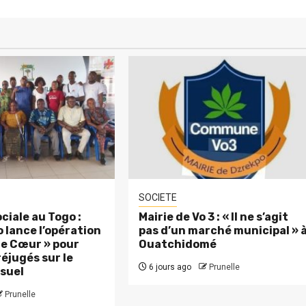
SOCIETE
ciale au Togo :
Mairie de Vo 3 : « Il ne s’agit
 lance l’opération
pas d’un marché municipal » 
 le Cœur » pour
Ouatchidomé
réjugés sur le
6 jours ago
Prunelle
suel
Prunelle