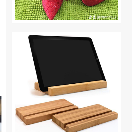
s
e
s