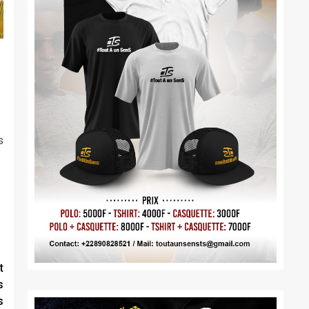
s
t
s
s