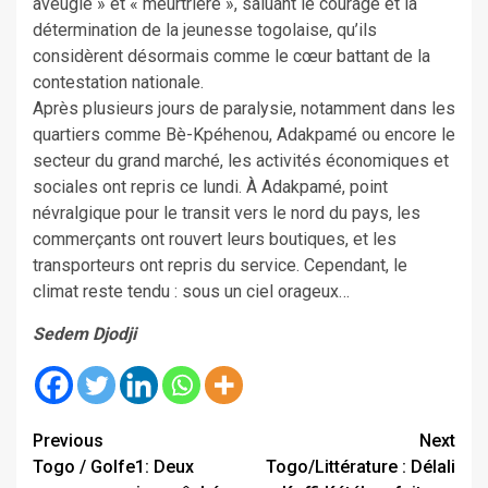
aveugle » et « meurtrière », saluant le courage et la
détermination de la jeunesse togolaise, qu’ils
considèrent désormais comme le cœur battant de la
contestation nationale.
Après plusieurs jours de paralysie, notamment dans les
quartiers comme Bè-Kpéhenou, Adakpamé ou encore le
secteur du grand marché, les activités économiques et
sociales ont repris ce lundi. À Adakpamé, point
névralgique pour le transit vers le nord du pays, les
commerçants ont rouvert leurs boutiques, et les
transporteurs ont repris du service. Cependant, le
climat reste tendu : sous un ciel orageux…
Sedem Djodji
Continue
Previous
Next
Togo / Golfe1: Deux
Togo/Littérature : Délali
Reading