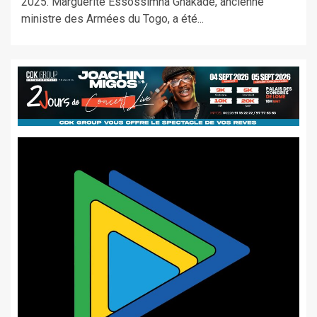
2025. Marguerite Essossimna Gnakadé, ancienne
ministre des Armées du Togo, a été...