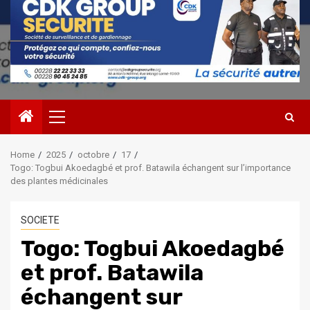
Primary
Menu
Home
2025
octobre
17
Togo: Togbui Akoedagbé et prof. Batawila échangent sur l’importance
des plantes médicinales
SOCIETE
Togo: Togbui Akoedagbé
et prof. Batawila
échangent sur