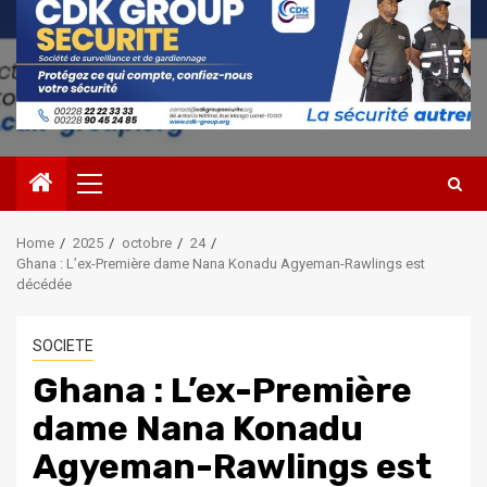
Primary
Menu
Home
2025
octobre
24
Ghana : L’ex-Première dame Nana Konadu Agyeman-Rawlings est
décédée
SOCIETE
Ghana : L’ex-Première
dame Nana Konadu
Agyeman-Rawlings est