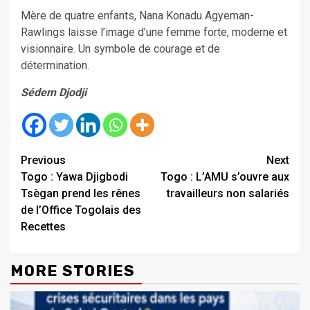
Mère de quatre enfants, Nana Konadu Agyeman-
Rawlings laisse l’image d’une femme forte, moderne et
visionnaire. Un symbole de courage et de
détermination.
Sédem Djodji
Continue
Previous
Next
Togo : Yawa Djigbodi
Togo : L’AMU s’ouvre aux
Reading
Tsègan prend les rênes
travailleurs non salariés
de l’Office Togolais des
Recettes
MORE STORIES