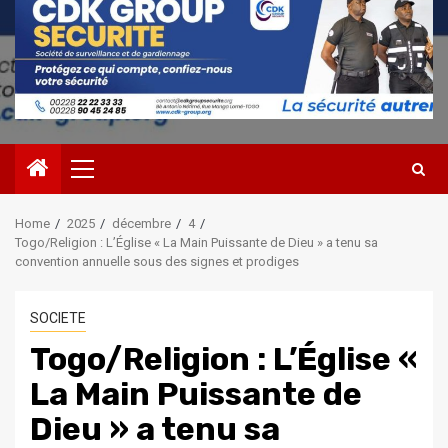
Primary
Menu
Home
2025
décembre
4
Togo/Religion : L’Église « La Main Puissante de Dieu » a tenu sa
convention annuelle sous des signes et prodiges
SOCIETE
Togo/Religion : L’Église «
La Main Puissante de
Dieu » a tenu sa