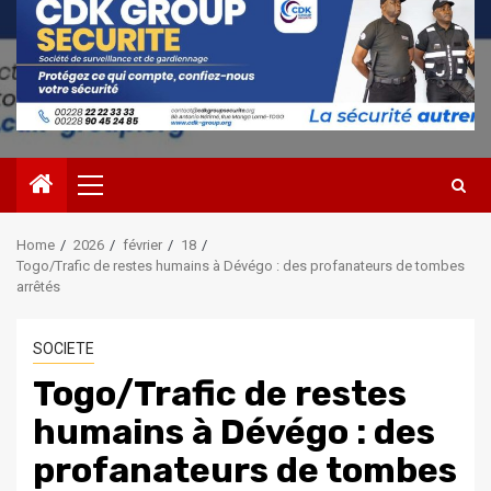
Primary
Menu
Home
2026
février
18
Togo/Trafic de restes humains à Dévégo : des profanateurs de tombes
arrêtés
SOCIETE
Togo/Trafic de restes
humains à Dévégo : des
profanateurs de tombes