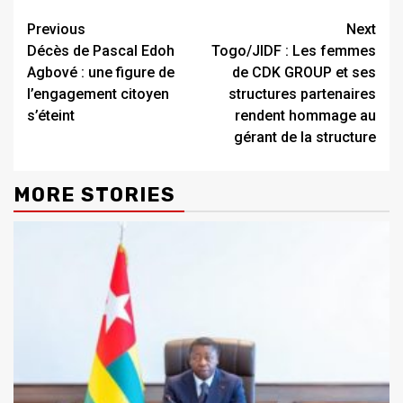
Continue
Previous
Next
Décès de Pascal Edoh
Togo/JIDF : Les femmes
Reading
Agbové : une figure de
de CDK GROUP et ses
l’engagement citoyen
structures partenaires
s’éteint
rendent hommage au
gérant de la structure
MORE STORIES