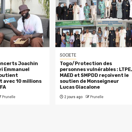
SOCIETE
ncerts Joachin
Togo/Protection des
eyi Emmanuel
personnes vulnérables : LTPE
outient
MAED et SMPDD reçoivent le
 avec 10 millions
soutien de Monseigneur
CFA
Lucas Giacalone
Prunelle
2 jours ago
Prunelle