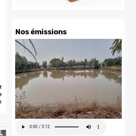
Nos émissions
t
e
s