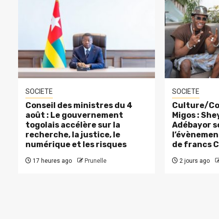
SOCIETE
SOCIETE
Conseil des ministres du 4
Culture/Co
août : Le gouvernement
Migos : Sh
togolais accélère sur la
Adébayor s
recherche, la justice, le
l’évènement
numérique et les risques
de francs 
17 heures ago
Prunelle
2 jours ago