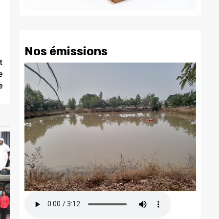
Nos émissions
t
e
e