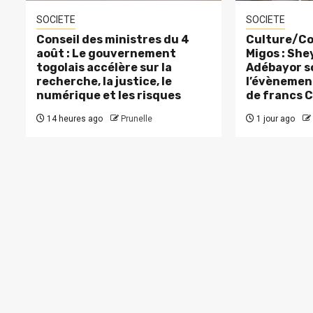
SOCIETE
SOCIETE
Conseil des ministres du 4
Culture/Co
août : Le gouvernement
Migos : Sh
togolais accélère sur la
Adébayor s
recherche, la justice, le
l’évènement
numérique et les risques
de francs 
14 heures ago
Prunelle
1 jour ago