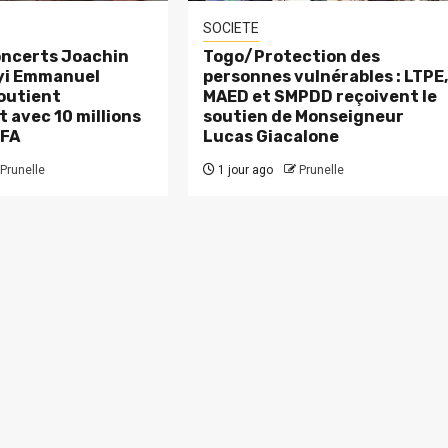
SOCIETE
ncerts Joachin
Togo/Protection des
eyi Emmanuel
personnes vulnérables : LTPE
outient
MAED et SMPDD reçoivent le
 avec 10 millions
soutien de Monseigneur
CFA
Lucas Giacalone
Prunelle
1 jour ago
Prunelle