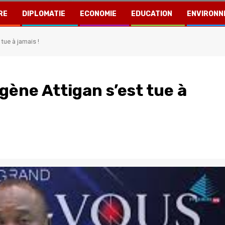
RE
DIPLOMATIE
ECONOMIE
EDUCATION
ENVIRONN
tue à jamais !
gène Attigan s’est tue à