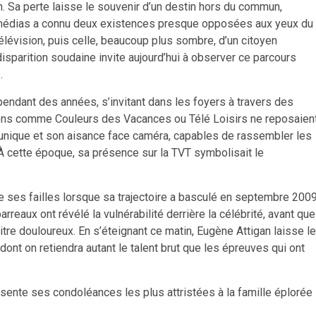
n. Sa perte laisse le souvenir d’un destin hors du commun,
médias a connu deux existences presque opposées aux yeux du
télévision, puis celle, beaucoup plus sombre, d’un citoyen
 disparition soudaine invite aujourd’hui à observer ce parcours
.
, pendant des années, s’invitant dans les foyers à travers des
ns comme Couleurs des Vacances ou Télé Loisirs ne reposaien
 unique et son aisance face caméra, capables de rassembler les
 À cette époque, sa présence sur la TVT symbolisait le
 de ses failles lorsque sa trajectoire a basculé en septembre 2009
rreaux ont révélé la vulnérabilité derrière la célébrité, avant que
tre douloureux. En s’éteignant ce matin, Eugène Attigan laisse le
nt on retiendra autant le talent brut que les épreuves qui ont
ésente ses condoléances les plus attristées à la famille éplorée