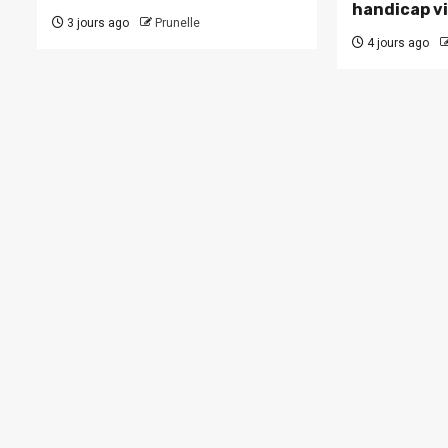
handicap vi
3 jours ago
Prunelle
4 jours ago