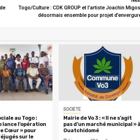
Nex
 de
Togo/Culture : CDK GROUP et l’artiste Joachin Migos
désormais ensemble pour projet d’envergur
SOCIETE
ciale au Togo :
Mairie de Vo 3 : « Il ne s’agit
 lance l’opération
pas d’un marché municipal » 
 le Cœur » pour
Ouatchidomé
réjugés sur le