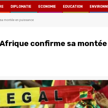
RE
DIPLOMATIE
ECONOMIE
EDUCATION
ENVIRONN
 sa montée en puissance
’Afrique confirme sa montée