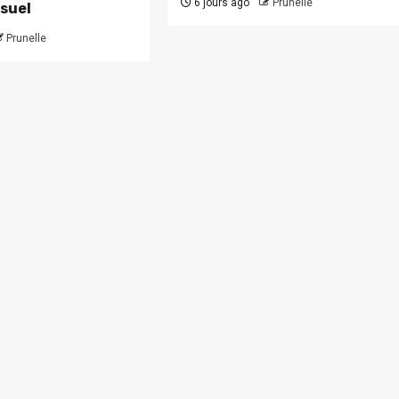
6 jours ago
Prunelle
suel
Prunelle