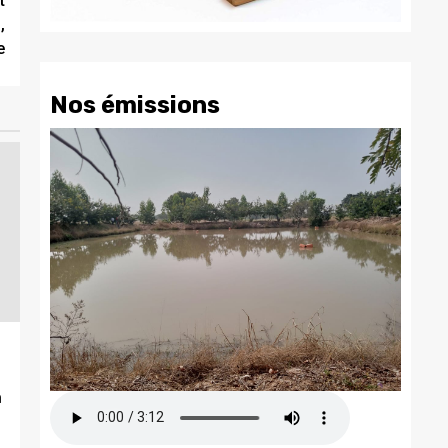
t
,
e
Nos émissions
à