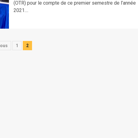
(OTR) pour le compte de ce premier semestre de l’année
2021....
gination
ious
1
2
s
lications