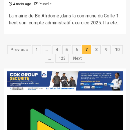
4 mois ago
Prunelle
La mairie de Bè Afrdomé ,dans la commune du Golfe 1,
tient son compte administratif exercice 2025. Il a ete...
Pagination
Previous
1
…
4
5
6
7
8
9
10
des
…
123
Next
publications