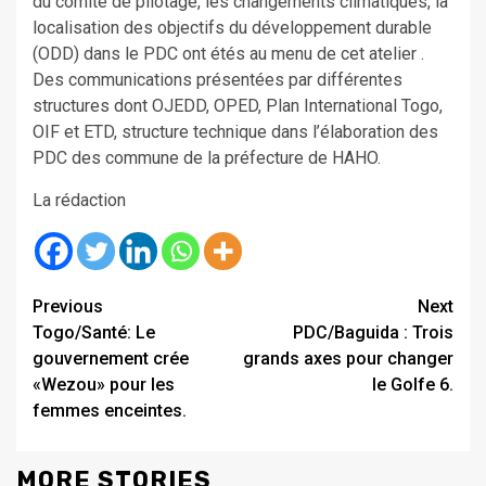
du comité de pilotage, les changements climatiques, la
localisation des objectifs du développement durable
(ODD) dans le PDC ont étés au menu de cet atelier .
Des communications présentées par différentes
structures dont OJEDD, OPED, Plan International Togo,
OIF et ETD, structure technique dans l’élaboration des
PDC des commune de la préfecture de HAHO.
La rédaction
Continue
Previous
Next
Togo/Santé: Le
PDC/Baguida : Trois
Reading
gouvernement crée
grands axes pour changer
«Wezou» pour les
le Golfe 6.
femmes enceintes.
MORE STORIES