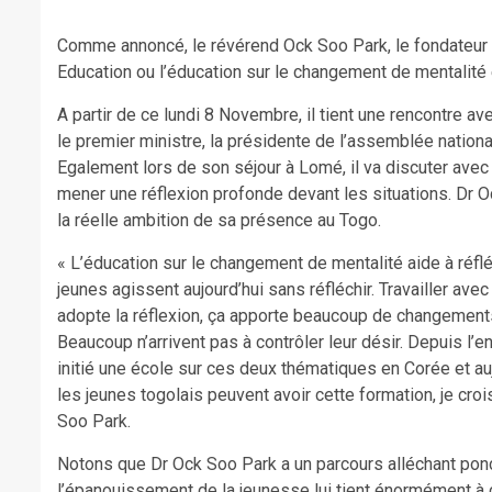
Comme annoncé, le révérend Ock Soo Park, le fondateur de
Education ou l’éducation sur le changement de mentalité 
A partir de ce lundi 8 Novembre, il tient une rencontre av
le premier ministre, la présidente de l’assemblée national
Egalement lors de son séjour à Lomé, il va discuter ave
mener une réflexion profonde devant les situations. Dr
la réelle ambition de sa présence au Togo.
« L’éducation sur le changement de mentalité aide à réfl
jeunes agissent aujourd’hui sans réfléchir. Travailler ave
adopte la réflexion, ça apporte beaucoup de changements
Beaucoup n’arrivent pas à contrôler leur désir. Depuis l’e
initié une école sur ces deux thématiques en Corée et aujo
les jeunes togolais peuvent avoir cette formation, je croi
Soo Park.
Notons que Dr Ock Soo Park a un parcours alléchant pon
l’épanouissement de la jeunesse lui tient énormément à