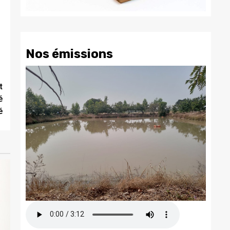
Nos émissions
t
é
é