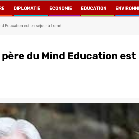
RE
DIPLOMATIE
ECONOMIE
EDUCATION
ENVIRONN
ind Education est en séjour à Lomé
e père du Mind Education est