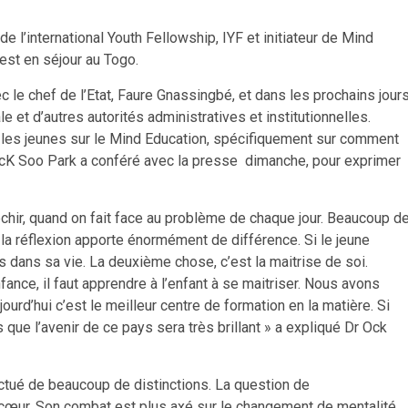
 l’international Youth Fellowship, IYF et initiateur de Mind
est en séjour au Togo.
ec le chef de l’Etat, Faure Gnassingbé, et dans les prochains jours
e et d’autres autorités administratives et institutionnelles.
c les jeunes sur le Mind Education, spécifiquement sur comment
 OcK Soo Park a conféré avec la presse dimanche, pour exprimer
échir, quand on fait face au problème de chaque jour. Beaucoup d
c la réflexion apporte énormément de différence. Si le jeune
 dans sa vie. La deuxième chose, c’est la maitrise de soi.
nfance, il faut apprendre à l’enfant à se maitriser. Nous avons
urd’hui c’est le meilleur centre de formation en la matière. Si
s que l’avenir de ce pays sera très brillant » a expliqué Dr Ock
ctué de beaucoup de distinctions. La question de
 cœur. Son combat est plus axé sur le changement de mentalité