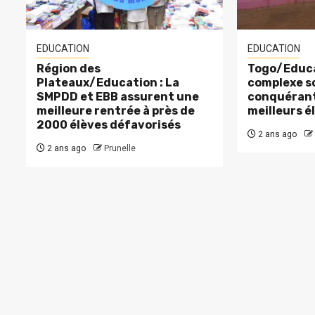
EDUCATION
EDUCATION
Région des
Togo/Educa
Plateaux/Education : La
complexe sc
SMPDD et EBB assurent une
conquérant
meilleure rentrée à près de
meilleurs é
2000 élèves défavorisés
2 ans ago
2 ans ago
Prunelle