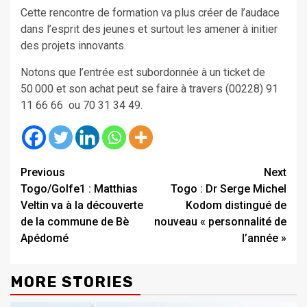
Cette rencontre de formation va plus créer de l’audace
dans l’esprit des jeunes et surtout les amener à initier
des projets innovants.
Notons que l’entrée est subordonnée à un ticket de
50.000 et son achat peut se faire à travers (00228) 91
11 66 66 ou 70 31 34 49.
Continue
Previous
Next
Togo/Golfe1 : Matthias
Togo : Dr Serge Michel
Reading
Veltin va à la découverte
Kodom distingué de
de la commune de Bè
nouveau « personnalité de
Apédomé
l’année »
MORE STORIES