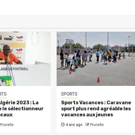
RTS
SPORTS
lgérie 2023 : La
Sports Vacances : Caravane
 le sélectionneur
sport plus rend agréable les
ocaux
vacances aux jeunes
Prunelle
4 ans ago
Prunelle