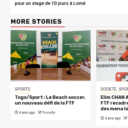
pour un stage de 10 jours à Lomé
MORE STORIES
SPORTS
SOCIETE
SPO
Togo/Sport : Le Beach soccer,
Elim CHAN A
un nouveau défi de la FTF
FTF recadre
des mena l
4 ans ago
Prunelle
4 ans ago