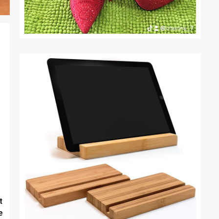
s
t
e