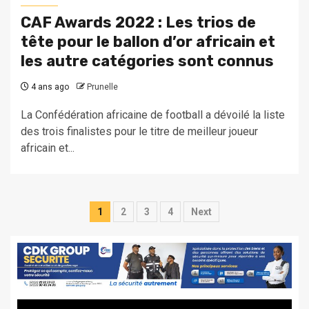
CAF Awards 2022 : Les trios de
tête pour le ballon d’or africain et
les autre catégories sont connus
4 ans ago
Prunelle
La Confédération africaine de football a dévoilé la liste
des trois finalistes pour le titre de meilleur joueur
africain et...
Pagination
1
2
3
4
Next
des
publications