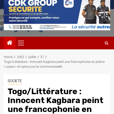
Primary
Menu
Home
2022
juillet
27
Togo/Littérature : Innocent Kagbara peint une francophonie en pleine
« usure » et opte pour le commonwealth
SOCIETE
Togo/Littérature :
Innocent Kagbara peint
une francophonie en