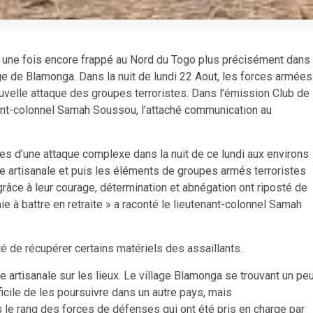
t une fois encore frappé au Nord du Togo plus précisément dans
ge de Blamonga. Dans la nuit de lundi 22 Aout, les forces armées
uvelle attaque des groupes terroristes. Dans l’émission Club de
nant-colonnel Samah Soussou, l’attaché communication au
mes d’une attaque complexe dans la nuit de ce lundi aux environs
ine artisanale et puis les éléments de groupes armés terroristes
, grâce à leur courage, détermination et abnégation ont riposté de
ie à battre en retraite » a raconté le lieutenant-colonnel Samah
é de récupérer certains matériels des assaillants.
artisanale sur les lieux. Le village Blamonga se trouvant un pe
fficile de les poursuivre dans un autre pays, mais
e rang des forces de défenses qui ont été pris en charge par