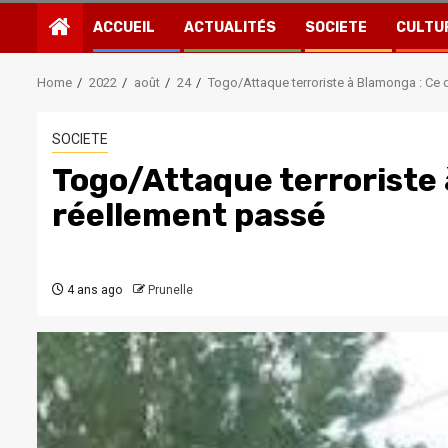
ACCUEIL
ACTUALITÉS
SOCIETE
CULTU
Home
2022
août
24
Togo/Attaque terroriste à Blamonga : Ce q
SOCIETE
Togo/Attaque terroriste 
réellement passé
4 ans ago
Prunelle