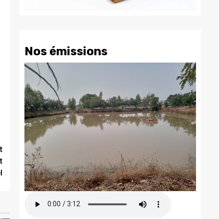
Nos émissions
t
t
l