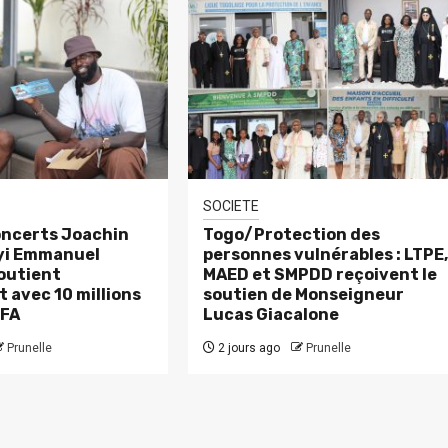
SOCIETE
ncerts Joachin
Togo/Protection des
eyi Emmanuel
personnes vulnérables : LTPE
outient
MAED et SMPDD reçoivent le
 avec 10 millions
soutien de Monseigneur
CFA
Lucas Giacalone
Prunelle
2 jours ago
Prunelle