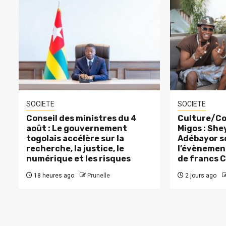
SOCIETE
SOCIETE
Conseil des ministres du 4
Culture/Co
août : Le gouvernement
Migos : Sh
togolais accélère sur la
Adébayor s
recherche, la justice, le
l’évènement
numérique et les risques
de francs 
18 heures ago
Prunelle
2 jours ago