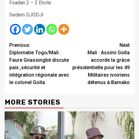
Foadan 2 – 2 Etoile
Sedem DJODJI
Continue
Previous
Next
Diplomatie Togo/Mali :
Mali : Assimi Goïta
Reading
Faure Gnassingbé discute
accorde la grâce
paix ,sécurité et
présidentielle pour les 49
intégration régionale avec
Militaires ivoiriens
le colonel Goïta
détenus à Bamako
MORE STORIES