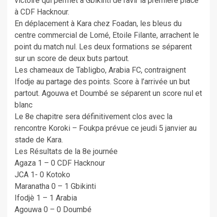
victoire qui permet à Gbikinti de ravir la première place
à CDF Hacknour.
En déplacement à Kara chez Foadan, les bleus du
centre commercial de Lomé, Etoile Filante, arrachent le
point du match nul. Les deux formations se séparent
sur un score de deux buts partout.
Les chameaux de Tabligbo, Arabia FC, contraignent
Ifodje au partage des points. Score à l’arrivée un but
partout. Agouwa et Doumbé se séparent un score nul et
blanc
Le 8e chapitre sera définitivement clos avec la
rencontre Koroki – Foukpa prévue ce jeudi 5 janvier au
stade de Kara.
Les Résultats de la 8e journée
Agaza 1 – 0 CDF Hacknour
JCA 1- 0 Kotoko
Maranatha 0 – 1 Gbikinti
Ifodjè 1 – 1 Arabia
Agouwa 0 – 0 Doumbé