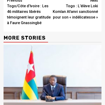
Continue
Previous
Next
Togo/Côte d’Ivoire : Les
Togo : L’élève Loki
Reading
46 militaires libérés
Komlan Afanvi sanctionné
témoignent leur gratitude
pour son « indélicatesse »
à Faure Gnassingbé
MORE STORIES