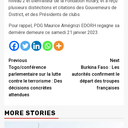
niveau 2 et bienfaiteur de la Fondation Rotary, et a reçu
plusieurs distinctions et citations des Gouverneurs de
District, et des Présidents de clubs.
Pour rappel, PDG Maurice Amégnizi EDORH regagne sa
dernière demeure ce samedi 21 janvier 2023.
Continue
Previous
Next
Togo/conférence
Burkina Faso : Les
Reading
parlementaire sur la lutte
autorités confirment le
contre le terrorisme : Des
départ des troupes
décisions concrètes
françaises
attendues
MORE STORIES