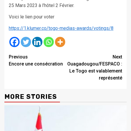
25 Mars 2023 à l’hôtel 2 Février.
Voici le lien pour voter
https://1.klumer.co/togo-medias-awards/votings/8
Continue
Previous
Next
Encore une consécration
Ouagadougou/FESPACO :
Reading
Le Togo est valablement
représenté
MORE STORIES