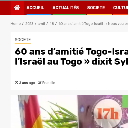
ACCUEIL
ACTUALITÉS
SOCIETE
CULTU
Home
2023
avril
18
60 ans d’amitié Togo-Israël : « Nous voulon
SOCIETE
60 ans d’amitié Togo-Isr
l’Israël au Togo » dixit S
3 ans ago
Prunelle