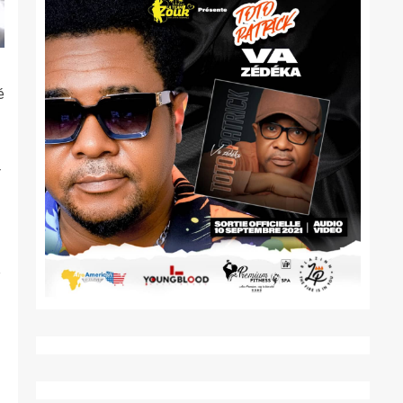
é
r
e