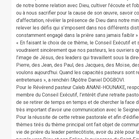
de notre bonne relation avec Dieu, cultiver l’écoute et l’
ou à nous sacrifier pour la cause de son œuvre, savoir c
d’affectation, révéler la présence de Dieu dans notre min
relever les défis qui s’imposent dans nos différents distr
constamment engagé dans la prière sans jamais faiblir » 
« En faisant le choix de ce thème, le Conseil Exécutif et
voudraient sincèrement que nos pasteurs, les ouvriers qu
l’image de Jésus, des leaders qui travaillent sous la dir
Pierre, des Jean, des Paul, des Jacques, des Moïse, de
voulons aujourd’hui. Quand les capacités pasteurs sont ren
entretenues », a renchéri l’Apôtre Daniel DOGBOVI.
Pour le Révérend pasteur Caleb ANANI-HOUNAKE, respon
membre du Conseil Exécutif, l’intérêt d’une retraite pasto
de se retirer de temps en temps et de chercher la face de
très important d’avoir une communication avec le Seigneur,
Pour la réussite de cette retraie pastorale et afin d’édif
thèmes tirés du thème principal ont fait objet de communica
vie de prière du leader pentecôtiste, avoir du zèle pour 