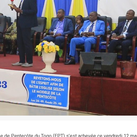
ise de Pentecôte du Togo (EPT) s’est achevée ce vendredi 12 ma