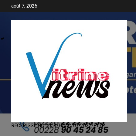
Skip
août 7, 2026
to
content
RÉCÉPISSÉ NO 0054/HAAC/07-2022/PL/P