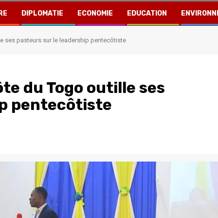
RE
DIPLOMATIE
ECONOMIE
EDUCATION
ENVIRONN
le ses pasteurs sur le leadership pentecôtiste
ôte du Togo outille ses
ip pentecôtiste