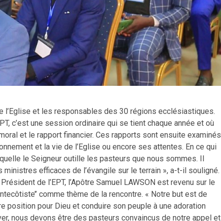
 de l’Eglise et les responsables des 30 régions ecclésiastiques.
PT, c’est une session ordinaire qui se tient chaque année et où
moral et le rapport financier. Ces rapports sont ensuite examinés
onnement et la vie de l’Eglise ou encore ses attentes. En ce qui
laquelle le Seigneur outille les pasteurs que nous sommes. Il
inistres efficaces de l’évangile sur le terrain », a-t-il souligné.
le Président de l’EPT, l’Apôtre Samuel LAWSON est revenu sur le
entecôtiste’’ comme thème de la rencontre. « Notre but est de
re position pour Dieu et conduire son peuple à une adoration
iver, nous devons être des pasteurs convaincus de notre appel et