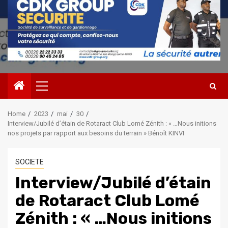
Primary
Menu
Home
2023
mai
30
Interview/Jubilé d’étain de Rotaract Club Lomé Zénith : « …Nous initions
nos projets par rapport aux besoins du terrain » Bénoît KINVI
SOCIETE
Interview/Jubilé d’étain
de Rotaract Club Lomé
Zénith : « …Nous initions