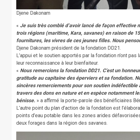
Djene Dakonam
«
Je suis très comblé d’avoir lancé de façon effective
trois régions (maritime, Kara, savanes) en raison de 15
fournitures, les vivres de ces jeunes filles. Nous penso
Djene Dakonam président de la fondation DD21.
L’appui et le soutien apportés par la fondation n’ont pas l
leur reconnaissance à leur bienfaiteur.
«
Nous remercions la fondation DD21. C’est un honneur
gratitude au capitaine des éperviers et sa fondation. 
sincères remerciements pour son soutien indéfectible à 
travers des dons en nature et en espèce notamment les v
bénisse.
» a affirmé la porte-parole des bénéficiaires B
L’autre point du plan d’action de la fondation est l’élabo
points d’eau potable dans les zones arides défavorisées. 
deux forages dans la région des savanes.