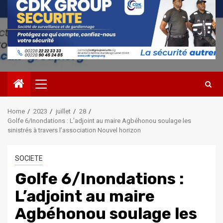
Primary
Menu
Home
2023
juillet
28
Golfe 6/Inondations : L’adjoint au maire Agbéhonou soulage les
sinistrés à travers l’association Nouvel horizon
SOCIETE
Golfe 6/Inondations :
L’adjoint au maire
Agbéhonou soulage les